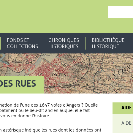
, OUVRE UNE N
FONDS ET
CHRONIQUES
BIBLIOTHÈQUE
COLLECTIONS
HISTORIQUES
HISTORIQUE
DES RUES
nation de l'une des 1647 voies d'Angers ? Quelle
AIDE
bâtiment ou le lieu-dit ancien auquel elle fait
vous en donne l'histoire...
AIDE
 astérisque indique les rues dont les données ont