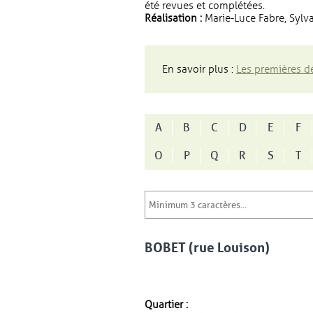
été revues et complétées.
Réalisation :
Marie-Luce Fabre, Sylva
En savoir plus :
Les premières dé
A
B
C
D
E
F
O
P
Q
R
S
T
BOBET (rue Louison)
Quartier :