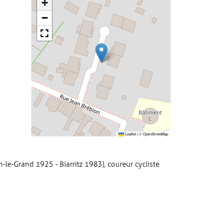
+
−
Leaflet
|
©
OpenStreetMap
-le-Grand 1925 - Biarritz 1983), coureur cycliste