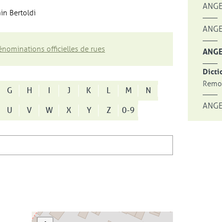
ANGE
in Bertoldi
ANGE
nominations officielles de rues
ANGE
Dicti
Remon
G
H
I
J
K
L
M
N
ANGE
U
V
W
X
Y
Z
0-9