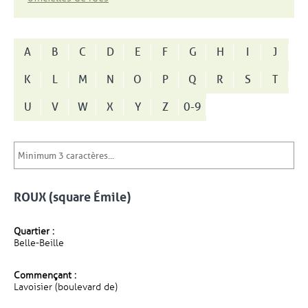
A
B
C
D
E
F
G
H
I
J
K
L
M
N
O
P
Q
R
S
T
U
V
W
X
Y
Z
0-9
ROUX (square Émile)
Quartier :
Belle-Beille
Commençant :
Lavoisier (boulevard de)