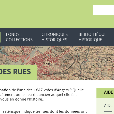
, OUVRE UNE N
FONDS ET
CHRONIQUES
BIBLIOTHÈQUE
COLLECTIONS
HISTORIQUES
HISTORIQUE
DES RUES
nation de l'une des 1647 voies d'Angers ? Quelle
AIDE
bâtiment ou le lieu-dit ancien auquel elle fait
vous en donne l'histoire...
AIDE
 astérisque indique les rues dont les données ont