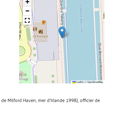
+
−
Leaflet
|
©
OpenStreetMap
e de Milford Haven, mer d'Irlande 1998), officier de