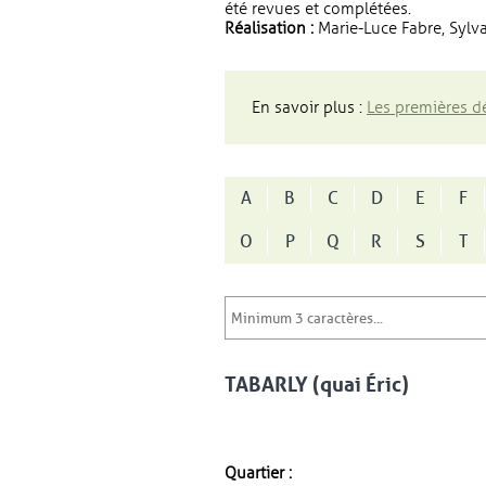
été revues et complétées.
Réalisation :
Marie-Luce Fabre, Sylva
En savoir plus :
Les premières dé
A
B
C
D
E
F
O
P
Q
R
S
T
TABARLY (quai Éric)
Quartier :