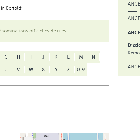
ANGE
in Bertoldi
ANGE
nominations officielles de rues
ANGE
Dicti
Remon
G
H
I
J
K
L
M
N
ANGE
U
V
W
X
Y
Z
0-9