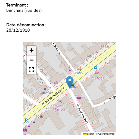
Terminant :
Banchais (rue des)
Date dénomination :
28/12/1910
+
−
Leaflet
|
©
OpenStreetMap