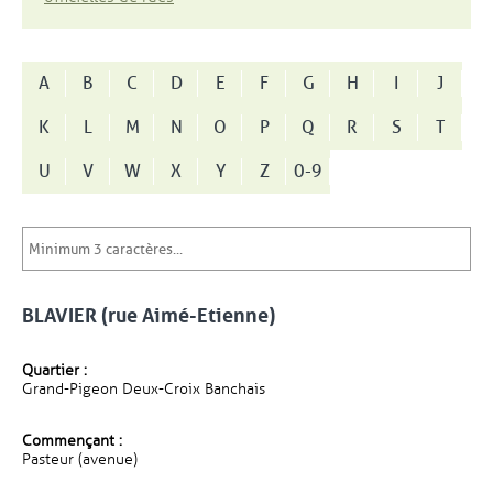
A
B
C
D
E
F
G
H
I
J
K
L
M
N
O
P
Q
R
S
T
U
V
W
X
Y
Z
0-9
BLAVIER (rue Aimé-Etienne)
Quartier :
Grand-Pigeon Deux-Croix Banchais
Commençant :
Pasteur (avenue)