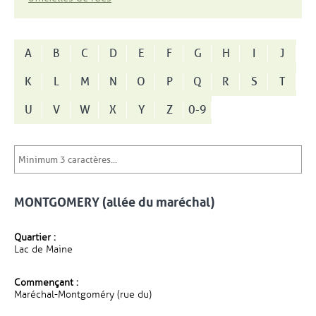
A
B
C
D
E
F
G
H
I
J
K
L
M
N
O
P
Q
R
S
T
U
V
W
X
Y
Z
0-9
MONTGOMERY (allée du maréchal)
Quartier :
Lac de Maine
Commençant :
Maréchal-Montgoméry (rue du)