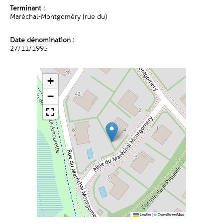
Terminant :
Maréchal-Montgoméry (rue du)
Date dénomination :
27/11/1995
+
−
Leaflet
|
©
OpenStreetMap