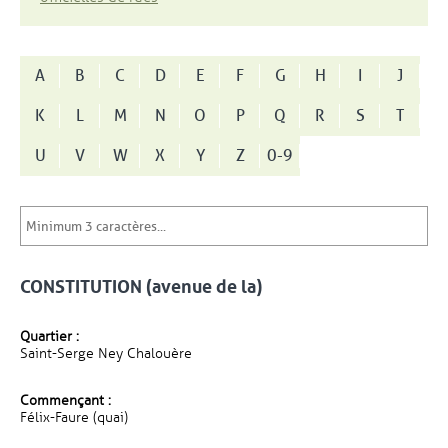
A
B
C
D
E
F
G
H
I
J
K
L
M
N
O
P
Q
R
S
T
U
V
W
X
Y
Z
0-9
CONSTITUTION (avenue de la)
Quartier :
Saint-Serge Ney Chalouère
Commençant :
Félix-Faure (quai)