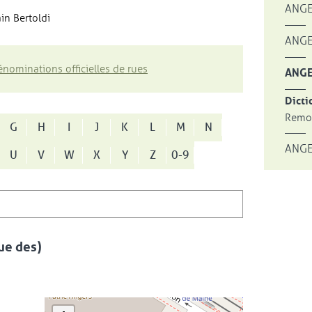
ANGE
in Bertoldi
ANGE
nominations officielles de rues
ANGE
Dicti
Remon
G
H
I
J
K
L
M
N
ANGE
U
V
W
X
Y
Z
0-9
e des)