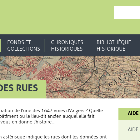
, OUVRE UNE N
FONDS ET
CHRONIQUES
BIBLIOTHÈQUE
COLLECTIONS
HISTORIQUES
HISTORIQUE
DES RUES
nation de l'une des 1647 voies d'Angers ? Quelle
AIDE
bâtiment ou le lieu-dit ancien auquel elle fait
vous en donne l'histoire...
AIDE
 astérisque indique les rues dont les données ont