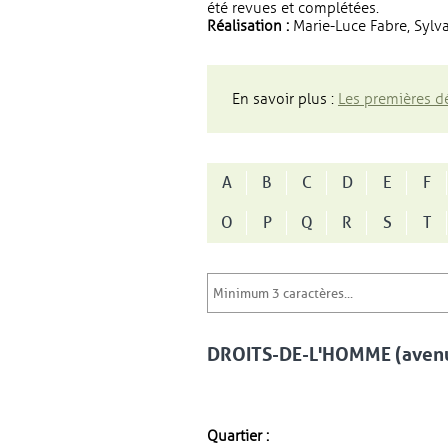
été revues et complétées.
Réalisation :
Marie-Luce Fabre, Sylva
En savoir plus :
Les premières dé
A
B
C
D
E
F
O
P
Q
R
S
T
DROITS-DE-L'HOMME (avenu
Quartier :