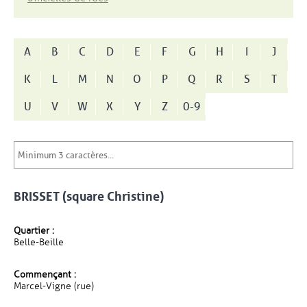
A
B
C
D
E
F
G
H
I
J
K
L
M
N
O
P
Q
R
S
T
U
V
W
X
Y
Z
0-9
BRISSET (square Christine)
Quartier :
Belle-Beille
Commençant :
Marcel-Vigne (rue)