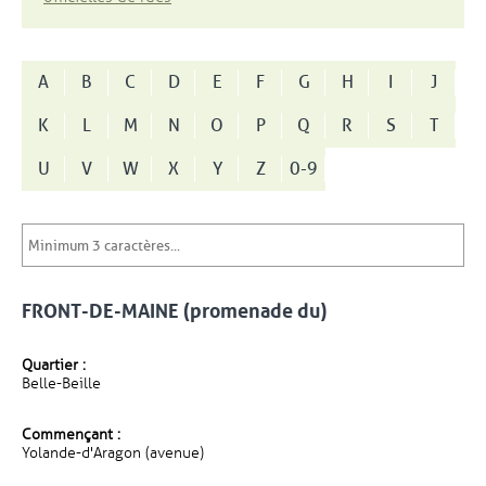
A
B
C
D
E
F
G
H
I
J
K
L
M
N
O
P
Q
R
S
T
U
V
W
X
Y
Z
0-9
FRONT-DE-MAINE (promenade du)
Quartier :
Belle-Beille
Commençant :
Yolande-d'Aragon (avenue)