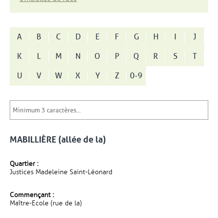
A
B
C
D
E
F
G
H
I
J
K
L
M
N
O
P
Q
R
S
T
U
V
W
X
Y
Z
0-9
MABILLIÈRE (allée de la)
Quartier :
Justices Madeleine Saint-Léonard
Commençant :
Maître-Ecole (rue de la)