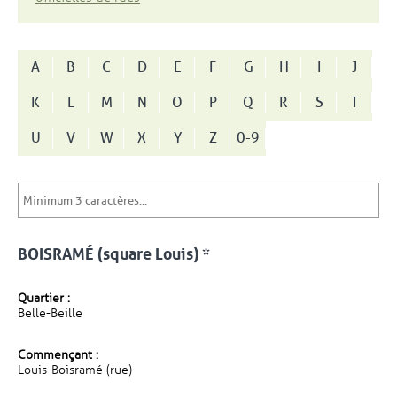
A
B
C
D
E
F
G
H
I
J
K
L
M
N
O
P
Q
R
S
T
U
V
W
X
Y
Z
0-9
BOISRAMÉ (square Louis) *
Quartier :
Belle-Beille
Commençant :
Louis-Boisramé (rue)