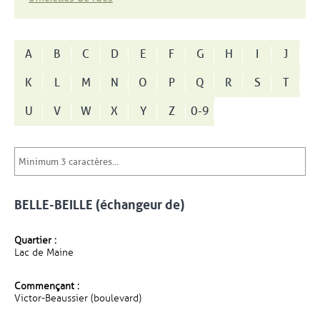
A
B
C
D
E
F
G
H
I
J
K
L
M
N
O
P
Q
R
S
T
U
V
W
X
Y
Z
0-9
BELLE-BEILLE (échangeur de)
Quartier :
Lac de Maine
Commençant :
Victor-Beaussier (boulevard)