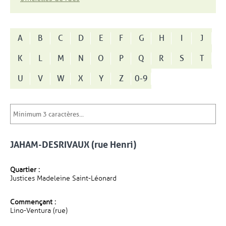
A
B
C
D
E
F
G
H
I
J
K
L
M
N
O
P
Q
R
S
T
U
V
W
X
Y
Z
0-9
JAHAM-DESRIVAUX (rue Henri)
Quartier :
Justices Madeleine Saint-Léonard
Commençant :
Lino-Ventura (rue)