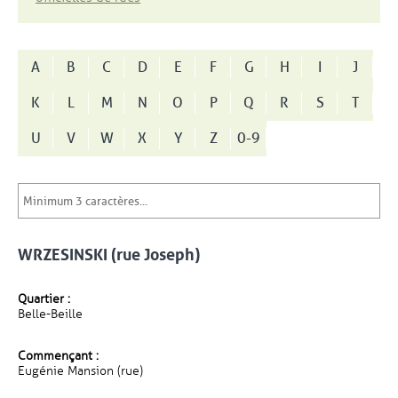
A
B
C
D
E
F
G
H
I
J
K
L
M
N
O
P
Q
R
S
T
U
V
W
X
Y
Z
0-9
WRZESINSKI (rue Joseph)
Quartier :
Belle-Beille
Commençant :
Eugénie Mansion (rue)