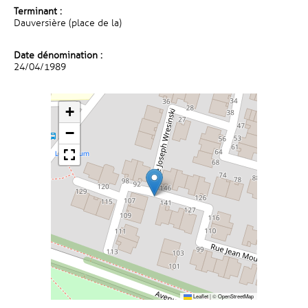
Terminant :
Dauversière (place de la)
Date dénomination :
24/04/1989
+
−
Leaflet
|
©
OpenStreetMap