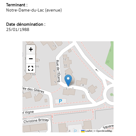
Terminant :
Notre-Dame-du-Lac (avenue)
Date dénomination :
25/01/1988
+
−
Leaflet
|
©
OpenStreetMap