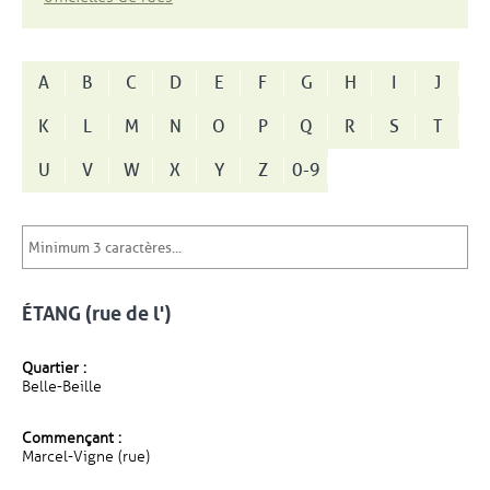
A
B
C
D
E
F
G
H
I
J
K
L
M
N
O
P
Q
R
S
T
U
V
W
X
Y
Z
0-9
ÉTANG (rue de l')
Quartier :
Belle-Beille
Commençant :
Marcel-Vigne (rue)