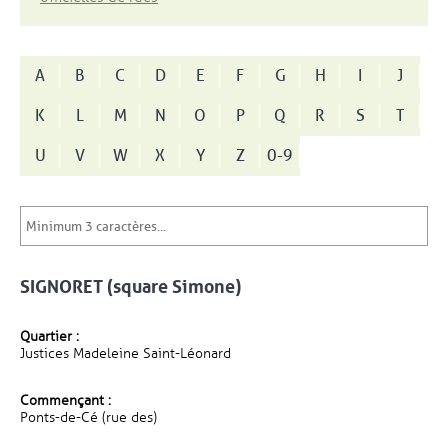
A
B
C
D
E
F
G
H
I
J
K
L
M
N
O
P
Q
R
S
T
U
V
W
X
Y
Z
0-9
SIGNORET (square Simone)
Quartier :
Justices Madeleine Saint-Léonard
Commençant :
Ponts-de-Cé (rue des)