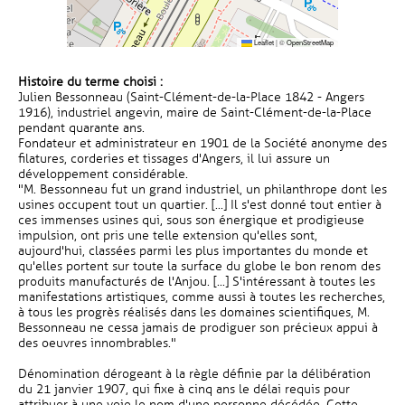
Leaflet
|
©
OpenStreetMap
Histoire du terme choisi :
Julien Bessonneau (Saint-Clément-de-la-Place 1842 - Angers
1916), industriel angevin, maire de Saint-Clément-de-la-Place
pendant quarante ans.
Fondateur et administrateur en 1901 de la Société anonyme des
filatures, corderies et tissages d'Angers, il lui assure un
développement considérable.
"M. Bessonneau fut un grand industriel, un philanthrope dont les
usines occupent tout un quartier. [...] Il s'est donné tout entier à
ces immenses usines qui, sous son énergique et prodigieuse
impulsion, ont pris une telle extension qu'elles sont,
aujourd'hui, classées parmi les plus importantes du monde et
qu'elles portent sur toute la surface du globe le bon renom des
produits manufacturés de l'Anjou. [...] S'intéressant à toutes les
manifestations artistiques, comme aussi à toutes les recherches,
à tous les progrès réalisés dans les domaines scientifiques, M.
Bessonneau ne cessa jamais de prodiguer son précieux appui à
des oeuvres innombrables."
Dénomination dérogeant à la règle définie par la délibération
du 21 janvier 1907, qui fixe à cinq ans le délai requis pour
attribuer à une voie le nom d'une personne décédée. Cette