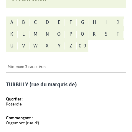
A
B
C
D
E
F
G
H
I
J
K
L
M
N
O
P
Q
R
S
T
U
V
W
X
Y
Z
0-9
TURBILLY (rue du marquis de)
Quartier :
Roseraie
Commençant :
Orgemont (rue d')