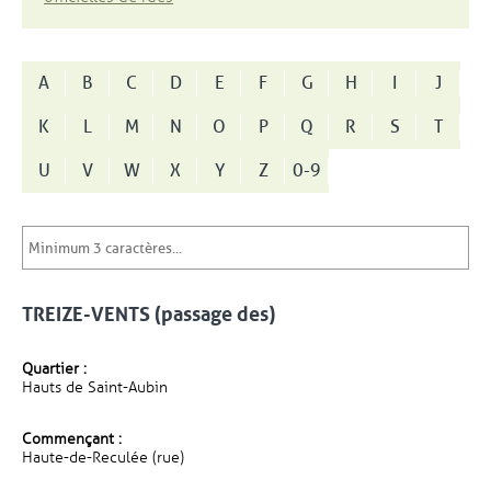
A
B
C
D
E
F
G
H
I
J
K
L
M
N
O
P
Q
R
S
T
U
V
W
X
Y
Z
0-9
TREIZE-VENTS (passage des)
Quartier :
Hauts de Saint-Aubin
Commençant :
Haute-de-Reculée (rue)