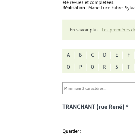
été revues et complétées.
Réalisation :
Marie-Luce Fabre, Sylva
En savoir plus :
Les premières dé
A
B
C
D
E
F
O
P
Q
R
S
T
TRANCHANT (rue René) *
Quartier :