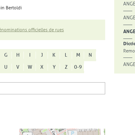
ANGE
in Bertoldi
ANGE
nominations officielles de rues
ANGE
Dicti
Remon
G
H
I
J
K
L
M
N
ANGE
U
V
W
X
Y
Z
0-9