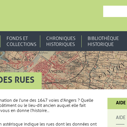
, OUVRE UNE N
FONDS ET
CHRONIQUES
BIBLIOTHÈQUE
COLLECTIONS
HISTORIQUES
HISTORIQUE
DES RUES
nation de l'une des 1647 voies d'Angers ? Quelle
AIDE
bâtiment ou le lieu-dit ancien auquel elle fait
vous en donne l'histoire...
AIDE
 astérisque indique les rues dont les données ont