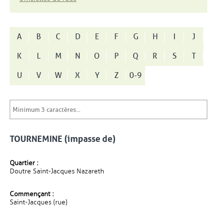
A
B
C
D
E
F
G
H
I
J
K
L
M
N
O
P
Q
R
S
T
U
V
W
X
Y
Z
0-9
TOURNEMINE (impasse de)
Quartier :
Doutre Saint-Jacques Nazareth
Commençant :
Saint-Jacques (rue)