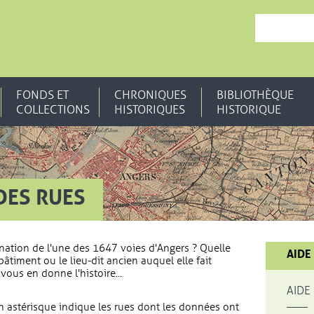
, OUVRE UNE N
FONDS ET
CHRONIQUES
BIBLIOTHÈQUE
COLLECTIONS
HISTORIQUES
HISTORIQUE
DES RUES
nation de l'une des 1647 voies d'Angers ? Quelle
AIDE
bâtiment ou le lieu-dit ancien auquel elle fait
vous en donne l'histoire...
AIDE
 astérisque indique les rues dont les données ont