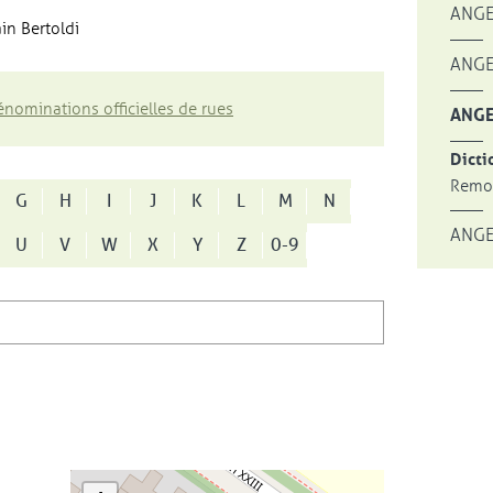
ANGE
in Bertoldi
ANGE
nominations officielles de rues
ANGE
Dicti
Remon
G
H
I
J
K
L
M
N
ANGE
U
V
W
X
Y
Z
0-9