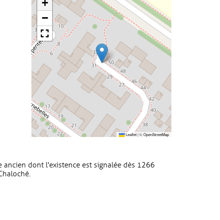
+
−
Leaflet
|
©
OpenStreetMap
ancien dont l'existence est signalée dès 1266
 Chaloché.