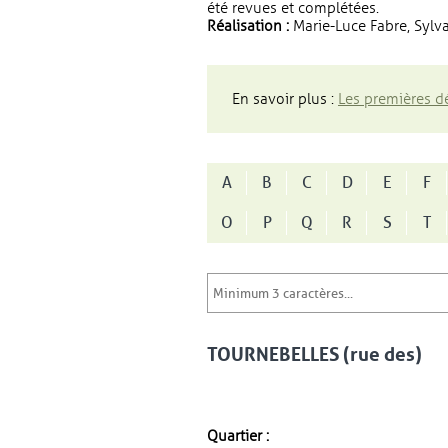
été revues et complétées.
Réalisation :
Marie-Luce Fabre, Sylva
En savoir plus :
Les premières dé
A
B
C
D
E
F
O
P
Q
R
S
T
TOURNEBELLES (rue des)
Quartier :