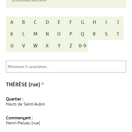
A
B
C
D
E
F
G
H
I
J
K
L
M
N
O
P
Q
R
S
T
U
V
W
X
Y
Z
0-9
THÉRÈSE (rue) *
Quartier :
Hauts de Saint-Aubin
Commençant :
Henri-Peluau (rue)