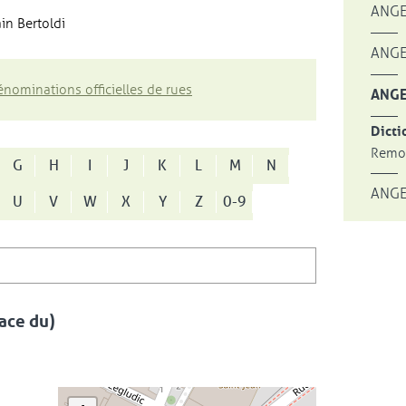
ANGE
in Bertoldi
ANGE
nominations officielles de rues
ANGE
Dicti
Remon
G
H
I
J
K
L
M
N
ANGE
U
V
W
X
Y
Z
0-9
ace du)