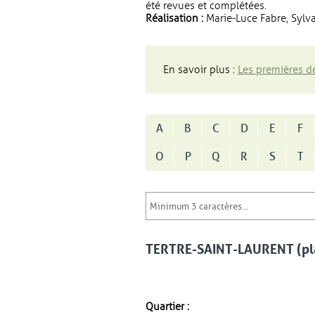
été revues et complétées.
Réalisation :
Marie-Luce Fabre, Sylva
En savoir plus :
Les premières dé
A
B
C
D
E
F
O
P
Q
R
S
T
TERTRE-SAINT-LAURENT (pl
Quartier :