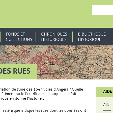
, OUVRE UNE N
FONDS ET
CHRONIQUES
BIBLIOTHÈQUE
COLLECTIONS
HISTORIQUES
HISTORIQUE
DES RUES
nation de l'une des 1647 voies d'Angers ? Quelle
AIDE
bâtiment ou le lieu-dit ancien auquel elle fait
vous en donne l'histoire...
AIDE
 astérisque indique les rues dont les données ont