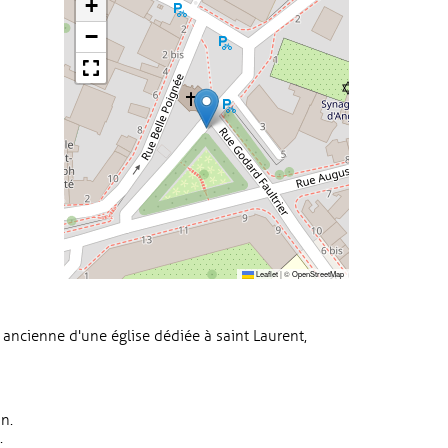
+
−
Leaflet
|
©
OpenStreetMap
ancienne d'une église dédiée à saint Laurent,
n.
.