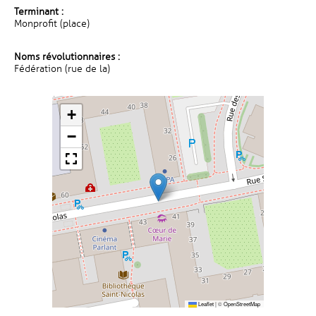
Terminant :
Monprofit (place)
Noms révolutionnaires :
Fédération (rue de la)
+
−
Leaflet
|
©
OpenStreetMap