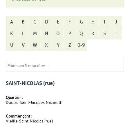
A
B
C
D
E
F
G
H
I
J
K
L
M
N
O
P
Q
R
S
T
U
V
W
X
Y
Z
0-9
SAINT-NICOLAS (rue)
Quartier :
Doutre Saint-Jacques Nazareth
Commençant :
Vieille-Saint-Nicolas (rue)