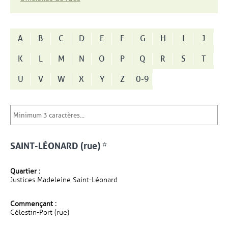
A
B
C
D
E
F
G
H
I
J
K
L
M
N
O
P
Q
R
S
T
U
V
W
X
Y
Z
0-9
SAINT-LÉONARD (rue) *
Quartier :
Justices Madeleine Saint-Léonard
Commençant :
Célestin-Port (rue)