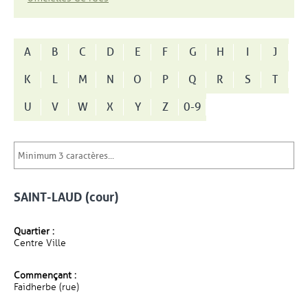
A
B
C
D
E
F
G
H
I
J
K
L
M
N
O
P
Q
R
S
T
U
V
W
X
Y
Z
0-9
SAINT-LAUD (cour)
Quartier :
Centre Ville
Commençant :
Faidherbe (rue)