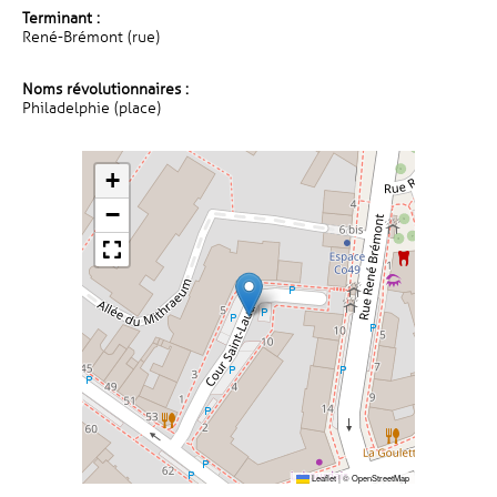
Terminant :
René-Brémont (rue)
Noms révolutionnaires :
Philadelphie (place)
+
−
Leaflet
|
©
OpenStreetMap