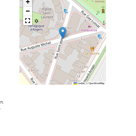
+
−
Leaflet
|
©
OpenStreetMap
n.
.