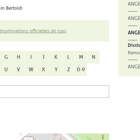
ANGE
in Bertoldi
ANGE
nominations officielles de rues
ANGE
Dicti
Remon
G
H
I
J
K
L
M
N
ANGE
U
V
W
X
Y
Z
0-9