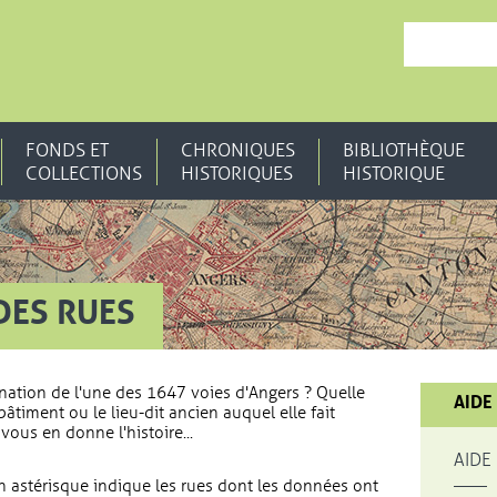
, OUVRE UNE N
FONDS ET
CHRONIQUES
BIBLIOTHÈQUE
COLLECTIONS
HISTORIQUES
HISTORIQUE
DES RUES
nation de l'une des 1647 voies d'Angers ? Quelle
AIDE
bâtiment ou le lieu-dit ancien auquel elle fait
vous en donne l'histoire...
AIDE
 astérisque indique les rues dont les données ont