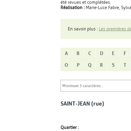
été revues et complétées.
Réalisation :
Marie-Luce Fabre, Sylva
En savoir plus :
Les premières dé
A
B
C
D
E
F
O
P
Q
R
S
T
SAINT-JEAN (rue)
Quartier :