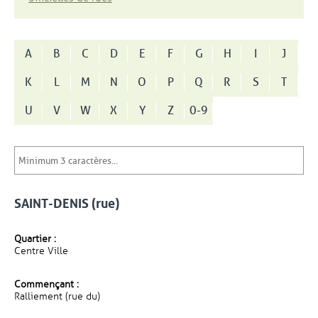
A
B
C
D
E
F
G
H
I
J
K
L
M
N
O
P
Q
R
S
T
U
V
W
X
Y
Z
0-9
SAINT-DENIS (rue)
Quartier :
Centre Ville
Commençant :
Ralliement (rue du)