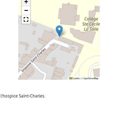
+
−
Leaflet
|
©
OpenStreetMap
l'hospice Saint-Charles.