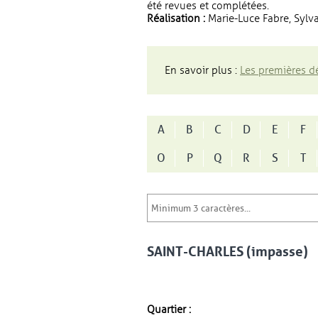
été revues et complétées.
Réalisation :
Marie-Luce Fabre, Sylva
En savoir plus :
Les premières dé
A
B
C
D
E
F
O
P
Q
R
S
T
SAINT-CHARLES (impasse)
Quartier :