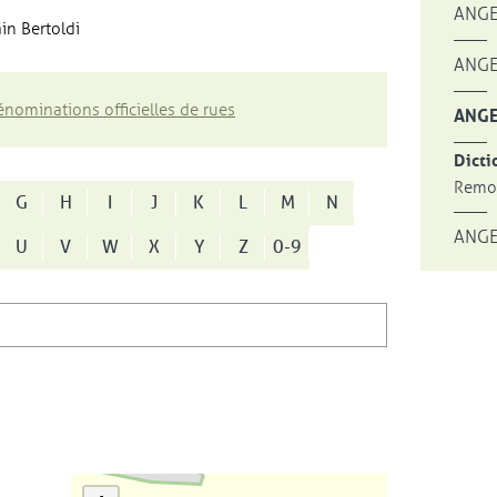
ANGE
in Bertoldi
ANGE
nominations officielles de rues
ANGE
Dicti
Remon
G
H
I
J
K
L
M
N
ANGE
U
V
W
X
Y
Z
0-9