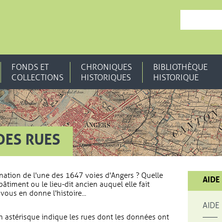
, OUVRE UNE N
FONDS ET
CHRONIQUES
BIBLIOTHÈQUE
COLLECTIONS
HISTORIQUES
HISTORIQUE
DES RUES
nation de l'une des 1647 voies d'Angers ? Quelle
AIDE
bâtiment ou le lieu-dit ancien auquel elle fait
vous en donne l'histoire...
AIDE
 astérisque indique les rues dont les données ont