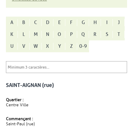
A
B
C
D
E
F
G
H
I
J
K
L
M
N
O
P
Q
R
S
T
U
V
W
X
Y
Z
0-9
SAINT-AIGNAN (rue)
Quartier :
Centre Ville
Commençant :
Saint-Paul (rue)