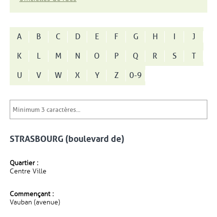
A
B
C
D
E
F
G
H
I
J
K
L
M
N
O
P
Q
R
S
T
U
V
W
X
Y
Z
0-9
STRASBOURG (boulevard de)
Quartier :
Centre Ville
Commençant :
Vauban (avenue)