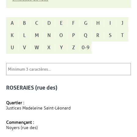
A
B
C
D
E
F
G
H
I
J
K
L
M
N
O
P
Q
R
S
T
U
V
W
X
Y
Z
0-9
ROSERAIES (rue des)
Quartier :
Justices Madeleine Saint-Léonard
Commençant :
Noyers (rue des)