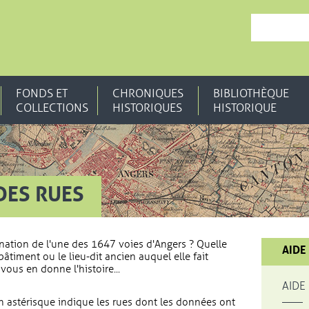
, OUVRE UNE N
FONDS ET
CHRONIQUES
BIBLIOTHÈQUE
COLLECTIONS
HISTORIQUES
HISTORIQUE
DES RUES
nation de l'une des 1647 voies d'Angers ? Quelle
AIDE
bâtiment ou le lieu-dit ancien auquel elle fait
vous en donne l'histoire...
AIDE
 astérisque indique les rues dont les données ont