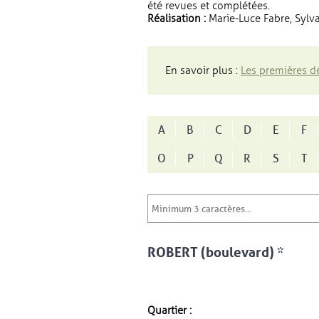
été revues et complétées.
Réalisation :
Marie-Luce Fabre, Sylva
En savoir plus :
Les premières dé
A
B
C
D
E
F
O
P
Q
R
S
T
ROBERT (boulevard) *
Quartier :