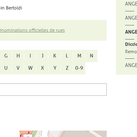
ANGE
in Bertoldi
ANGE
nominations officielles de rues
ANGE
Dicti
Remon
G
H
I
J
K
L
M
N
ANGE
U
V
W
X
Y
Z
0-9