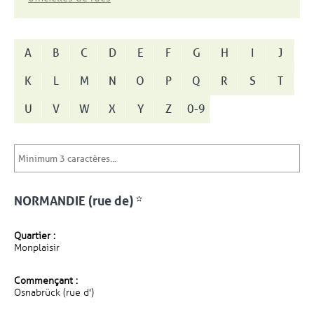
A
B
C
D
E
F
G
H
I
J
K
L
M
N
O
P
Q
R
S
T
U
V
W
X
Y
Z
0-9
NORMANDIE (rue de) *
Quartier :
Monplaisir
Commençant :
Osnabrück (rue d')