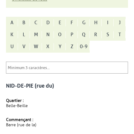
A
B
C
D
E
F
G
H
I
J
K
L
M
N
O
P
Q
R
S
T
U
V
W
X
Y
Z
0-9
NID-DE-PIE (rue du)
Quartier :
Belle-Beille
Commençant :
Barre (rue de la)