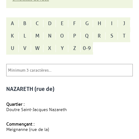
A
B
C
D
E
F
G
H
I
J
K
L
M
N
O
P
Q
R
S
T
U
V
W
X
Y
Z
0-9
NAZARETH (rue de)
Quartier :
Doutre Saint-Jacques Nazareth
Commençant :
Meignanne (rue de la)