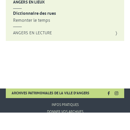
ANGERS EN LIEUX
Dictionnaire des rues
Remonter le temps
ANGERS EN LECTURE
FACEBOOK
, OUVRE UNE
INSTA
, OUVR
ARCHIVES PATRIMONIALES DE LA VILLE D'ANGERS
INFOS PRATIQUES
DONNER VOS ARCHIVES
MENTIONS LÉGALES
CONDITIONS D'UTILISATION