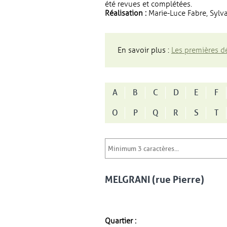
été revues et complétées.
Réalisation :
Marie-Luce Fabre, Sylva
En savoir plus :
Les premières dé
A
B
C
D
E
F
O
P
Q
R
S
T
MELGRANI (rue Pierre)
Quartier :