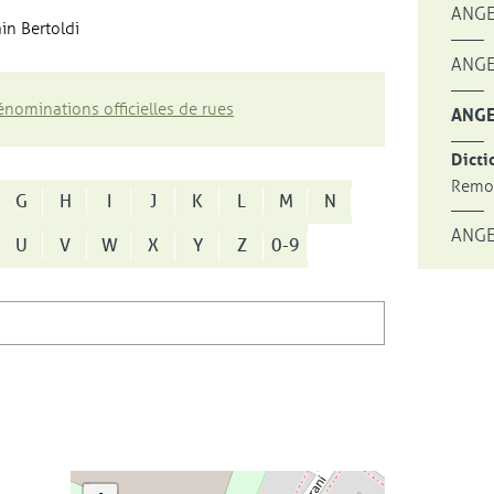
ANGE
in Bertoldi
ANGE
nominations officielles de rues
ANGE
Dicti
Remon
G
H
I
J
K
L
M
N
ANGE
U
V
W
X
Y
Z
0-9