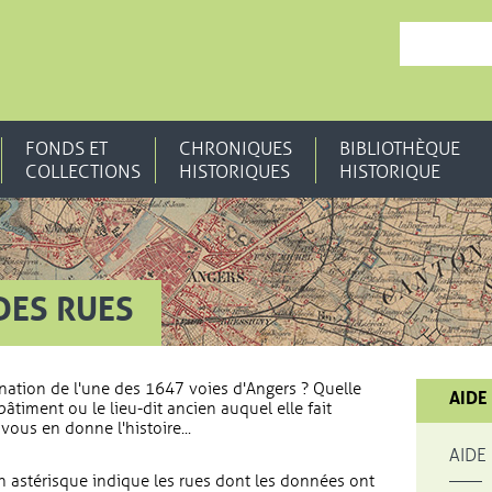
, OUVRE UNE N
FONDS ET
CHRONIQUES
BIBLIOTHÈQUE
COLLECTIONS
HISTORIQUES
HISTORIQUE
DES RUES
nation de l'une des 1647 voies d'Angers ? Quelle
AIDE
bâtiment ou le lieu-dit ancien auquel elle fait
vous en donne l'histoire...
AIDE
 astérisque indique les rues dont les données ont