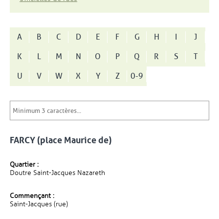
A
B
C
D
E
F
G
H
I
J
K
L
M
N
O
P
Q
R
S
T
U
V
W
X
Y
Z
0-9
FARCY (place Maurice de)
Quartier :
Doutre Saint-Jacques Nazareth
Commençant :
Saint-Jacques (rue)