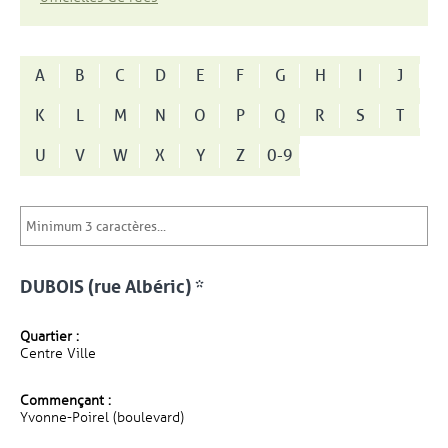
A
B
C
D
E
F
G
H
I
J
K
L
M
N
O
P
Q
R
S
T
U
V
W
X
Y
Z
0-9
DUBOIS (rue Albéric) *
Quartier :
Centre Ville
Commençant :
Yvonne-Poirel (boulevard)