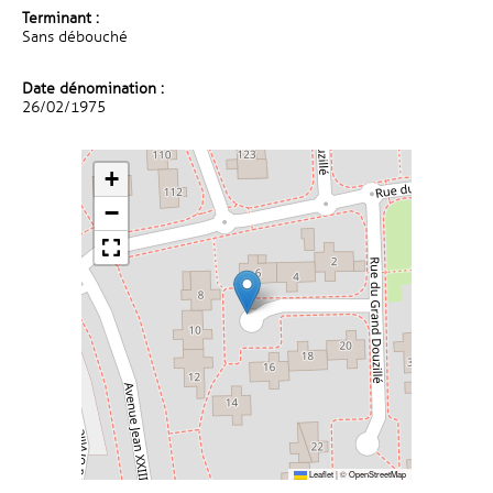
Terminant :
Sans débouché
Date dénomination :
26/02/1975
+
−
Leaflet
|
©
OpenStreetMap