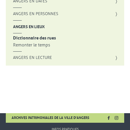
ANGERS EN DATES
ANGERS EN PERSONNES
ANGERS EN LIEUX
Dictionnaire des rues
Remonter le temps
ANGERS EN LECTURE
FACEBOOK
, OUVRE UNE
INSTA
, OUVR
ARCHIVES PATRIMONIALES DE LA VILLE D'ANGERS
INFOS PRATIQUES