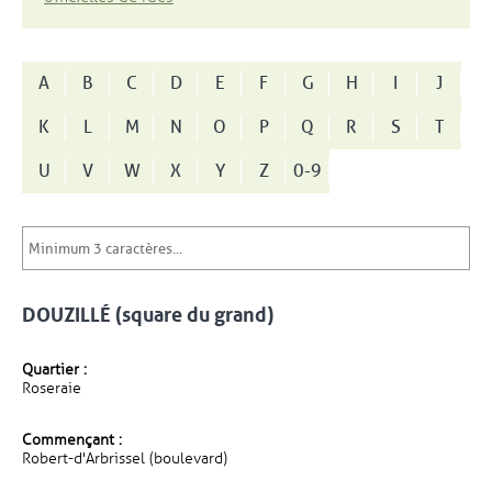
A
B
C
D
E
F
G
H
I
J
K
L
M
N
O
P
Q
R
S
T
U
V
W
X
Y
Z
0-9
DOUZILLÉ (square du grand)
Quartier :
Roseraie
Commençant :
Robert-d'Arbrissel (boulevard)