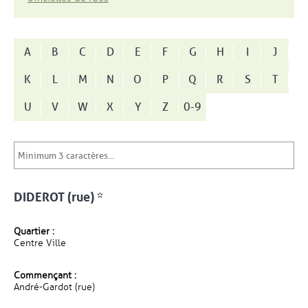
A
B
C
D
E
F
G
H
I
J
K
L
M
N
O
P
Q
R
S
T
U
V
W
X
Y
Z
0-9
DIDEROT (rue) *
Quartier :
Centre Ville
Commençant :
André-Gardot (rue)