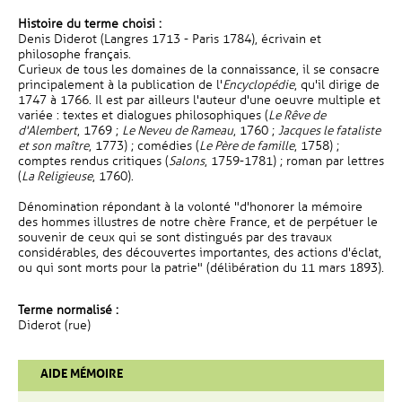
Histoire du terme choisi :
Denis Diderot (Langres 1713 - Paris 1784), écrivain et
philosophe français.
Curieux de tous les domaines de la connaissance, il se consacre
principalement à la publication de l'
Encyclopédie
, qu'il dirige de
1747 à 1766. Il est par ailleurs l'auteur d'une oeuvre multiple et
variée : textes et dialogues philosophiques (
Le Rêve de
d'Alembert
, 1769 ;
Le Neveu de Rameau
, 1760 ;
Jacques le fataliste
et son maître
, 1773) ; comédies (
Le Père de famille
, 1758) ;
comptes rendus critiques (
Salons
, 1759-1781) ; roman par lettres
(
La Religieuse
, 1760).
Dénomination répondant à la volonté "d'honorer la mémoire
des hommes illustres de notre chère France, et de perpétuer le
souvenir de ceux qui se sont distingués par des travaux
considérables, des découvertes importantes, des actions d'éclat,
ou qui sont morts pour la patrie" (délibération du 11 mars 1893).
Terme normalisé :
Diderot (rue)
AIDE MÉMOIRE