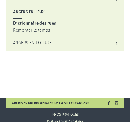
ANGERS EN LIEUX
Dictionnaire des rues
Remonter le temps
ANGERS EN LECTURE
FACEBOOK
, OUVRE UNE
INSTA
, OUVR
ARCHIVES PATRIMONIALES DE LA VILLE D'ANGERS
INFOS PRATIQUES
DONNER VOS ARCHIVES
MENTIONS LÉGALES