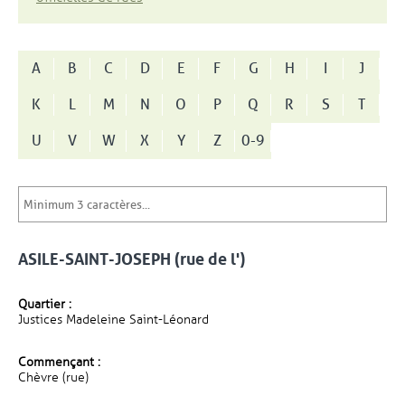
A
B
C
D
E
F
G
H
I
J
K
L
M
N
O
P
Q
R
S
T
U
V
W
X
Y
Z
0-9
ASILE-SAINT-JOSEPH (rue de l')
Quartier :
Justices Madeleine Saint-Léonard
Commençant :
Chèvre (rue)