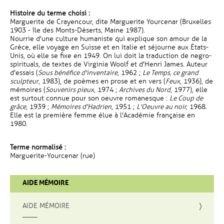
Histoire du terme choisi :
Marguerite de Crayencour, dite Marguerite Yourcenar (Bruxelles
1903 - île des Monts-Déserts, Maine 1987).
Nourrie d'une culture humaniste qui explique son amour de la
Grèce, elle voyage en Suisse et en Italie et séjourne aux États-
Unis, où elle se fixe en 1949. On lui doit la traduction de negro-
spirituals, de textes de Virginia Woolf et d'Henri James. Auteur
d'essais (
Sous bénéfice d'inventaire
, 1962 ;
Le Temps, ce grand
sculpteur
, 1983), de poèmes en prose et en vers (
Feux
, 1936), de
mémoires (
Souvenirs pieux
, 1974 ;
Archives du Nord
, 1977), elle
est surtout connue pour son oeuvre romanesque :
Le Coup de
grâce
, 1939 ;
Mémoires d'Hadrien
, 1951 ;
L'Oeuvre au noir,
1968.
Elle est la première femme élue à l'Académie française en
1980.
Terme normalisé :
Marguerite-Yourcenar (rue)
AIDE MÉMOIRE
AIDE MÉMOIRE