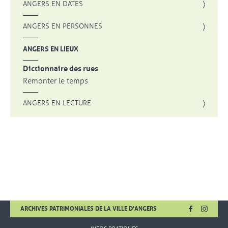
ANGERS EN DATES
ANGERS EN PERSONNES
ANGERS EN LIEUX
Dictionnaire des rues
Remonter le temps
ANGERS EN LECTURE
FACEBOOK
, OUVRE UNE
INSTA
, OUVR
ARCHIVES PATRIMONIALES DE LA VILLE D'ANGERS