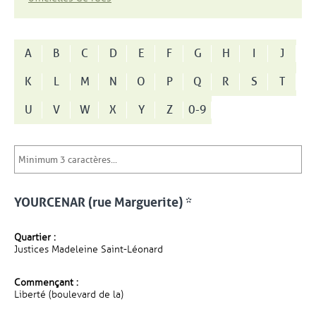
A
B
C
D
E
F
G
H
I
J
K
L
M
N
O
P
Q
R
S
T
U
V
W
X
Y
Z
0-9
YOURCENAR (rue Marguerite) *
Quartier :
Justices Madeleine Saint-Léonard
Commençant :
Liberté (boulevard de la)