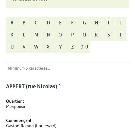
A
B
C
D
E
F
G
H
I
J
K
L
M
N
O
P
Q
R
S
T
U
V
W
X
Y
Z
0-9
APPERT (rue Nicolas) *
Quartier :
Monplaisir
Commençant :
Gaston-Ramon (boulevard)