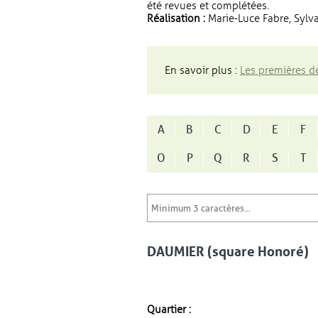
été revues et complétées.
Réalisation :
Marie-Luce Fabre, Sylva
En savoir plus :
Les premières dé
A
B
C
D
E
F
O
P
Q
R
S
T
DAUMIER (square Honoré)
Quartier :