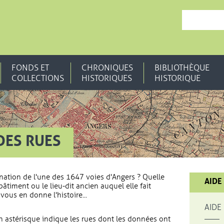
, OUVRE UNE N
FONDS ET
CHRONIQUES
BIBLIOTHÈQUE
COLLECTIONS
HISTORIQUES
HISTORIQUE
DES RUES
nation de l'une des 1647 voies d'Angers ? Quelle
AIDE
bâtiment ou le lieu-dit ancien auquel elle fait
vous en donne l'histoire...
AIDE
 astérisque indique les rues dont les données ont