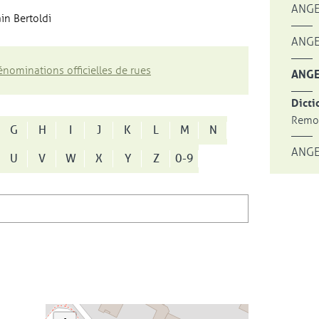
ANGE
in Bertoldi
ANGE
nominations officielles de rues
ANGE
Dicti
Remon
G
H
I
J
K
L
M
N
ANGE
U
V
W
X
Y
Z
0-9