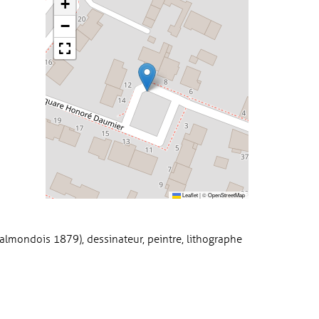
+
−
Leaflet
|
©
OpenStreetMap
almondois 1879), dessinateur, peintre, lithographe