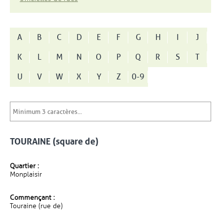
A
B
C
D
E
F
G
H
I
J
K
L
M
N
O
P
Q
R
S
T
U
V
W
X
Y
Z
0-9
TOURAINE (square de)
Quartier :
Monplaisir
Commençant :
Touraine (rue de)