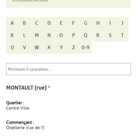
A
B
C
D
E
F
G
H
I
J
K
L
M
N
O
P
Q
R
S
T
U
V
W
X
Y
Z
0-9
MONTAULT (rue) *
Quartier :
Centre Ville
Commençant :
Oisellerie (rue de l')