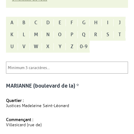
A
B
C
D
E
F
G
H
I
J
K
L
M
N
O
P
Q
R
S
T
U
V
W
X
Y
Z
0-9
MARIANNE (boulevard de la) *
Quartier :
Justices Madeleine Saint-Léonard
Commençant :
Villesicard (rue de)