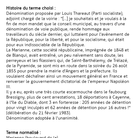
Histoire du terme choisi :
Dénomination proposée par Louis Thareaut (Parti socialiste),
adjoint chargé de la voirie : "[...] je souhaitais et je voulais à la
fin de mon mandat que le conseil municipal, au travers d'une
dénomination de voie publique, rende hommage aux
travailleurs du siècle dernier, qui luttaient pour l'avènement de
la République, pour la liberté, et pour le socialisme, qui était
pour eux indissociable de la République.
La Marianne, cette société républicaine, imprégnée de 1848 et
de Blanqui, avait entraîné, un peu naïvement sans doute, les
perreyeux et les filassiers qui, de Saint-Barthélemy, de Trélazé,
de la Pyramide, se sont mis en route dans la soirée du 26 août
1855 pour prendre la mairie d'Angers et la préfecture. Ils
voulaient déchaîner ainsi un mouvement général en France et
renverser le gouvernement dictatorial de l'empereur Napoléon
III.
Il y a eu, après une très courte escarmouche dans le faubourg
Bressigny, plus de cent arrestations, 18 déportations à Cayenne,
à l'île du Diable, dont 3 en forteresse : 205 années de détention
pour vingt inculpés et 62 années de détention pour 16 autres !"
(délibération du 21 février 1983).
Dénomination adoptée à l'unanimité.
Terme normalisé :
Marianne (boulevard de la)