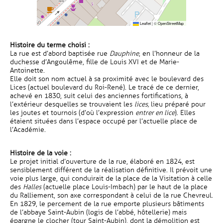
Leaflet
|
©
OpenStreetMap
Histoire du terme choisi :
La rue est d’abord baptisée rue
Dauphine
, en l’honneur de la
duchesse d’Angoulême, fille de Louis XVI et de Marie-
Antoinette.
Elle doit son nom actuel à sa proximité avec le boulevard des
Lices (actuel boulevard du Roi-René). Le tracé de ce dernier,
achevé en 1830, suit celui des anciennes fortifications, à
l’extérieur desquelles se trouvaient les
lices,
lieu préparé pour
les joutes et tournois (d’où l’expression
entrer en lice
). Elles
étaient situées dans l’espace occupé par l’actuelle place de
l’Académie.
Histoire de la voie :
Le projet initial d’ouverture de la rue, élaboré en 1824, est
sensiblement différent de la réalisation définitive. Il prévoit une
voie plus large, qui conduirait de la place de la Visitation à celle
des
Halles
(actuelle place Louis-Imbach) par le haut de la place
du Ralliement, son axe correspondant à celui de la rue Chevreul.
En 1829, le percement de la rue emporte plusieurs bâtiments
de l’abbaye Saint-Aubin (logis de l’abbé, hôtellerie) mais
épargne le clocher (tour Saint-Aubin), dont la démolition est