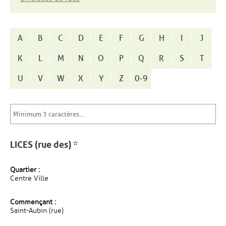
A
B
C
D
E
F
G
H
I
J
K
L
M
N
O
P
Q
R
S
T
U
V
W
X
Y
Z
0-9
LICES (rue des) *
Quartier :
Centre Ville
Commençant :
Saint-Aubin (rue)